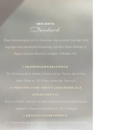
Variante
Standard
Diese Variante eignet sich für Menschen, die zusätzlich zum den Tarot
Legungen eine persönliche Einordnung und einen klaren Rahmen zu
Beginn und zum Abschluss schätzen. Enthalten sind:
1 Kennenlerngespräch
(Zur Einordnung deiner aktuellen Situation und der Themen, die im Fokus
stehen, Dauer ca. 30 Minuten, online über Zoom o.ä.)
4 Persönliche tarot legungen als
sprachnotiz
(Eine pro Woche, individuell auf deine Situation und die aktuellen Energien
abgestimmt, Dauer pro Sprachnotiz ca. 10-15 Minuten)
1 Abschlussgespräch
(Zur Zusammenführung der Erkenntnisse und zur klaren Ausrichtung für deine
nächsten Schritte, Dauer ca. 30 Minuten, online über Zoom o.ä.)