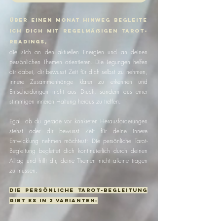
​Über einen Monat hinweg begleite
ich dich mit regelmäßigen Tarot-
Readings,
die sich an den aktuellen Energien und an deinen
persönlichen Themen orientieren. Die Legungen helfen
dir dabei, dir bewusst Zeit für dich selbst zu nehmen,
innere Zusammenhänge klarer zu erkennen und
Entscheidungen nicht aus Druck, sondern aus einer
stimmigen inneren Haltung heraus zu treffen.
Egal, ob du gerade vor konkreten Herausforderungen
stehst oder dir bewusst Zeit für deine innere
Entwicklung nehmen möchtest: Die persönliche Tarot-
Begleitung begleitet dich kontinuierlich durch deinen
Alltag und hilft dir, deine Themen nicht alleine tragen
zu müssen.
Die Persönliche tarot-begleitung
gibt es in 2 varianten: