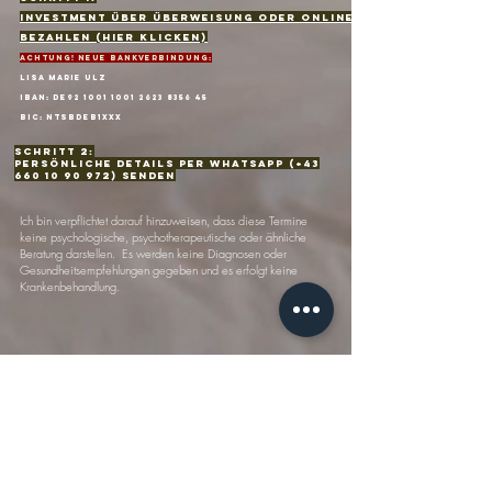
Investment über Überweisung oder Online
bezahlen (hier klicken)
ACHTUNG! NEUE Bankverbindung:
lisa marie ulz
IBAN: DE92
1001 1001 2623 8356
45
BIC: NTSBDEB1XXX
Schritt 2:
Persönliche details per WhatsApp (+43
660 10 90 972)
senden
Ich bin verpflichtet darauf hinzuweisen, dass diese Termine
keine psychologische, psychotherapeutische oder ähnliche
Beratung darstellen. Es werden keine Diagnosen oder
Gesundheitsempfehlungen gegeben und es erfolgt keine
Krankenbehandlung.