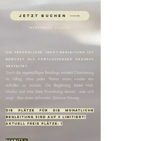
Jetzt buchen
Investment: 222,22€
Die persönliche Tarot-Begleitung ist
bewusst als fortlaufender Prozess
gestaltet.
Durch die regelmäßigen Readings entsteht Orientierung
im Alltag, ohne jedes Thema immer wieder neu
aufrollen zu müssen. Die Begleitung bietet Halt,
Struktur und eine klare Einordnung dessen, was sich
zeigt - über einen definierten Zeitraum hinweg.
Die plätze für die monatliche
begleitung sind auf 3 limitiert!
aktuell freie plätze: 1
Schritt 1: